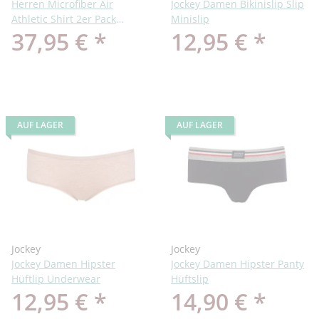
Herren Microfiber Air
Jockey Damen Bikinislip Slip
Athletic Shirt 2er Pack
Minislip
37,95 €
*
12,95 €
*
Mikrofaser
AUF LAGER
AUF LAGER
Jockey
Jockey
Jockey Damen Hipster
Jockey Damen Hipster Panty
Hüftlip Underwear
Hüftslip
12,95 €
*
14,90 €
*