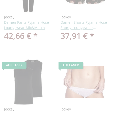
Jockey
Jockey
Damen Pants Pyjama Hose
Damen Shorts Pyjama Hose
Loungewear Mix&Match
Shorty Loungewear
42,66 €
*
37,91 €
*
Mix&Match
AUF LAGER
AUF LAGER
Jockey
Jockey