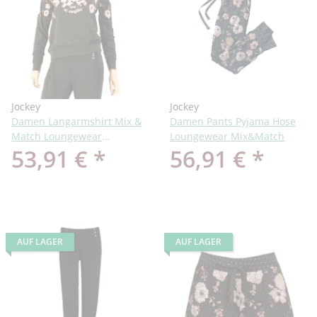
Jockey
Jockey
Damen Langarmshirt Mix &
Damen Pants Pyjama Hose
Match Loungewear
Loungewear Mix&Match
53,91 €
*
56,91 €
*
Homewear
AUF LAGER
AUF LAGER