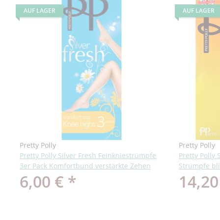
AUF LAGER
AUF LAGER
Pretty Polly
Pretty Polly
Pretty Polly Silver Fresh Feinkniestrümpfe
Pretty Polly
3er Pack Komfortbund verstärkte Zehen
Strümpfe bl
6,00 €
*
14,20