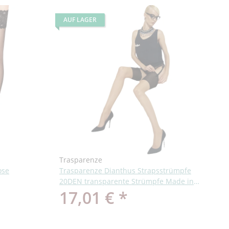
AUF LAGER
Trasparenze
ose
Trasparenze Dianthus Strapsstrümpfe
20DEN transparente Strümpfe Made in
17,01 €
*
Italy