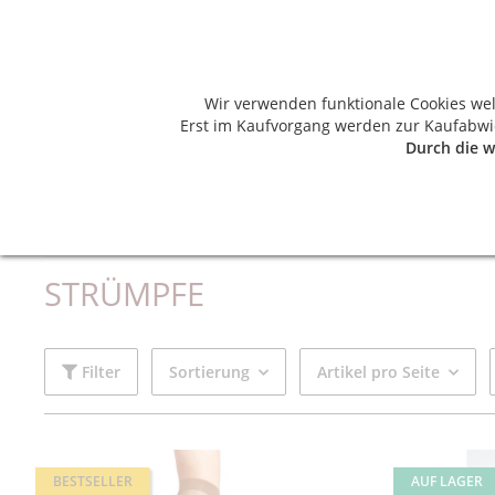
Wir verwenden funktionale Cookies we
Erst im Kaufvorgang werden zur Kaufabwic
Durch die w
HERREN
DAMEN
BAD, SPA & SAUNA
Startseite
Damen
Strümpfe
STRÜMPFE
Filter
Sortierung
Artikel pro Seite
BESTSELLER
AUF LAGER