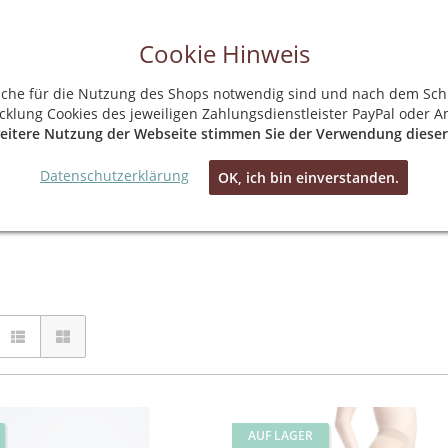
Cookie Hinweis
kein Mindestbestellwert
kostenloser Versand in Deutschland
30 Tage Rückgabegarantie
lche für die Nutzung des Shops notwendig sind und nach dem Schl
Hotline + WhatsApp: 0160 99101534
klung Cookies des jeweiligen Zahlungsdienstleister PayPal oder A
eitere Nutzung der Webseite stimmen Sie der Verwendung dieser
% SALE %
MARKEN
Datenschutzerklärung
OK, ich bin einverstanden.
AUF LAGER