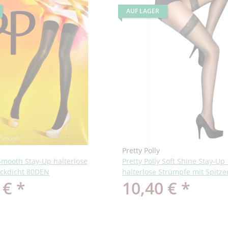
AUF LAGER
Pretty Polly
 Smooth Stay-Up halterlose
Pretty Polly Soft Shine Stay-U
ickdicht 80DEN
halterlose Strümpfe mit Spitz
 €
*
10,40 €
*