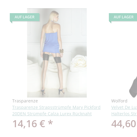
AUF LAGER
AUF LAGER
Trasparenze
Wolford
Trasparenze Strapsstrümpfe Mary Pickford
Velvet De Lu
20DEN Strümpfe Calza Lurex Rücknaht
Halterlos S
14,16 €
*
44,60