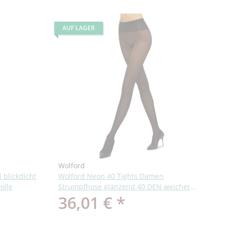
AUF LAGER
Wolford
 blickdicht
Wolford Neon 40 Tights Damen
olle
Strumpfhose glänzend 40 DEN weicher
36,01 €
*
Bund