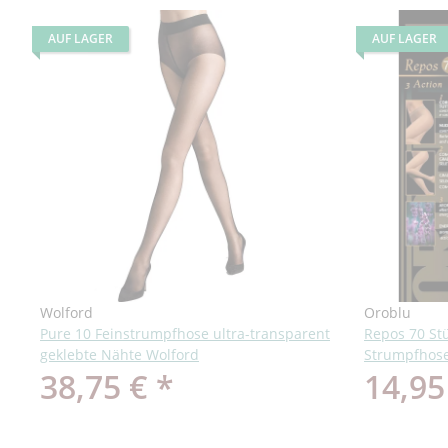
AUF LAGER
AUF LAGER
Wolford
Oroblu
Pure 10 Feinstrumpfhose ultra-transparent
Repos 70 St
geklebte Nähte Wolford
Strumpfhose
38,75 €
*
14,95