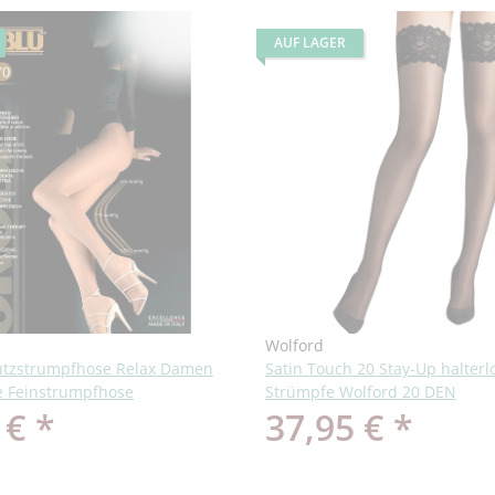
AUF LAGER
Wolford
ützstrumpfhose Relax Damen
Satin Touch 20 Stay-Up halterl
 Feinstrumpfhose
Strümpfe Wolford 20 DEN
 €
*
37,95 €
*