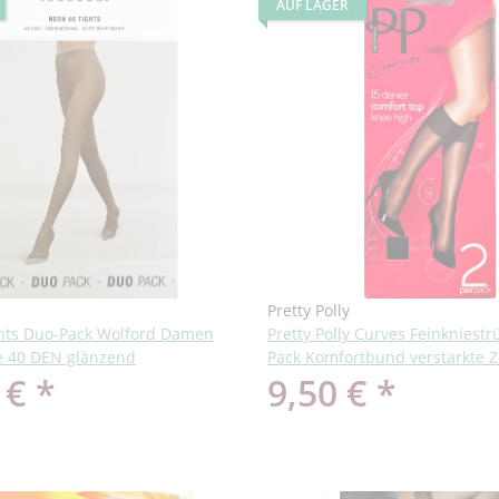
AUF LAGER
Pretty Polly
hts Duo-Pack Wolford Damen
Pretty Polly Curves Feinkniest
 40 DEN glänzend
Pack Komfortbund verstärkte 
 €
*
9,50 €
*