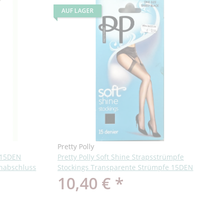
AUF LAGER
Pretty Polly
p 15DEN
Pretty Polly Soft Shine Strapsstrümpfe
enabschluss
Stockings Transparente Strümpfe 15DEN
10,40 €
*