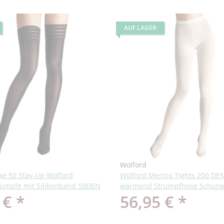
AUF LAGER
Wolford
xe 50 Stay-Up Wolford
Wolford Merino Tights 200 DEN
trümpfe mit Silikonband 50DEN
wärmend Strumpfhose Schurw
 €
*
56,95 €
*