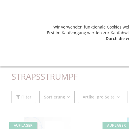
Wir verwenden funktionale Cookies we
Erst im Kaufvorgang werden zur Kaufabwic
Durch die w
HERREN
DAMEN
BAD, SPA & SAUNA
Startseite
Damen
Strümpfe
Strapsstrumpf
STRAPSSTRUMPF
Filter
Sortierung
Artikel pro Seite
AUF LAGER
AUF LAGER