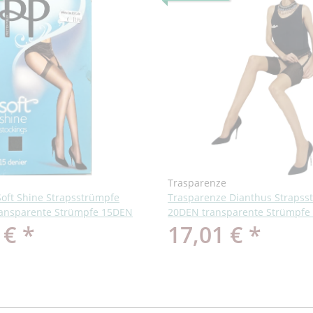
Trasparenze
 Soft Shine Strapsstrümpfe
Trasparenze Dianthus Strapss
ransparente Strümpfe 15DEN
20DEN transparente Strümpfe
 €
*
17,01 €
*
Italy