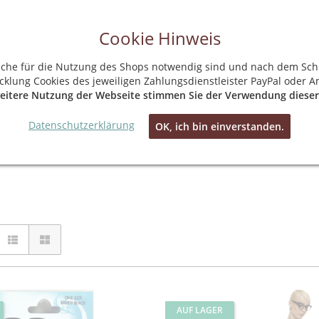
Cookie Hinweis
kein Mindestbestellwert
kostenloser Versand in Deutschland
30 Tage Rückgabegarantie
lche für die Nutzung des Shops notwendig sind und nach dem Schl
Hotline + WhatsApp: 0160 99101534
klung Cookies des jeweiligen Zahlungsdienstleister PayPal oder A
eitere Nutzung der Webseite stimmen Sie der Verwendung dieser
% SALE %
MARKEN
Datenschutzerklärung
OK, ich bin einverstanden.
AUF LAGER