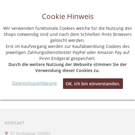
Cookie Hinweis
Wir verwenden funktionale Cookies welche für die Nutzung des
Shops notwendig sind und nach dem Schließen Ihres Browsers
gelöscht werden.
Startseite
Erst im Kaufvorgang werden zur Kaufabwicklung Cookies des
jeweiligen Zahlungsdienstleister PayPal oder Amazon Pay auf
AKTUELLES BEI BODYWEAR
Ihren Endgerät gespeichert.
Durch die weitere Nutzung der Webseite stimmen Sie der
ONLINE
Verwendung dieser Cookies zu.
Datenschutzerklärung
OK, ich bin einverstanden.
Es liegen keine Neuigkeiten vor.
KONTAKT
S7 Bodywear GmbH