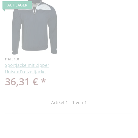
AUF LAGER
macron
Sportjacke mit Zipper
Unisex Freizeitjacke
36,31 €
*
Trainings- und Outdoor
Aktivitäten
Artikel 1 - 1 von 1