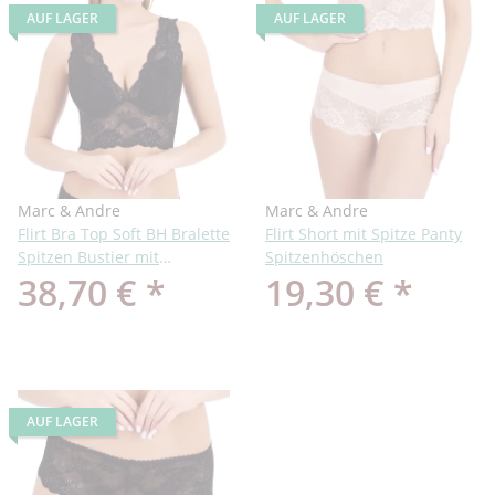
AUF LAGER
AUF LAGER
Marc & Andre
Marc & Andre
Flirt Bra Top Soft BH Bralette
Flirt Short mit Spitze Panty
Spitzen Bustier mit
Spitzenhöschen
38,70 €
*
19,30 €
*
Softschalen
AUF LAGER